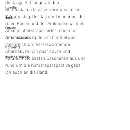
Die lange Schlange vor dem 
Familie
Blumenladen lässt es vermuten: es ist 
Valentinstag. Der Tag der Liebenden, der 
Hochzeit
roten Rosen und der Pralinenschachtel. 
Reisen
Abseits überstrapazierter Gaben für 
Amors Glück finden sich mit etwas 
Personal Branding
Ideenreichtum herzerwärmende 
Momente
Alternativen. Ein paar davon und 
Nachhaltigkeit
natürlich die besten Geschenke aus und 
rund um die Kameraperspektive gebe 
ich euch an die Hand.