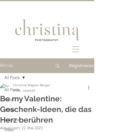
Registrieren
Beitrag
All Posts
Christina Wagner-Berger
All Posts
3 Min. Lesezeit
Be my Valentine:
Food
Geschenk-Ideen, die das
Image
Herz berühren
Industrie
Aktualisiert:
22. Mai 2023
Video