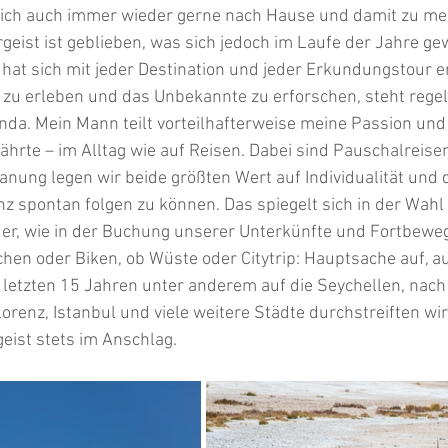
ch auch immer wieder gerne nach Hause und damit zu me
geist ist geblieben, was sich jedoch im Laufe der Jahre gew
 hat sich mit jeder Destination und jeder Erkundungstour er
zu erleben und das Unbekannte zu erforschen, steht regel
da. Mein Mann teilt vorteilhafterweise meine Passion und 
ährte – im Alltag wie auf Reisen. Dabei sind Pauschalreisen
anung legen wir beide größten Wert auf Individualität und di
 spontan folgen zu können. Das spiegelt sich in der Wahl
der, wie in der Buchung unserer Unterkünfte und Fortbewe
chen oder Biken, ob Wüste oder Citytrip: Hauptsache auf, a
 letzten 15 Jahren unter anderem auf die Seychellen, nach
orenz, Istanbul und viele weitere Städte durchstreiften wir
ist stets im Anschlag.