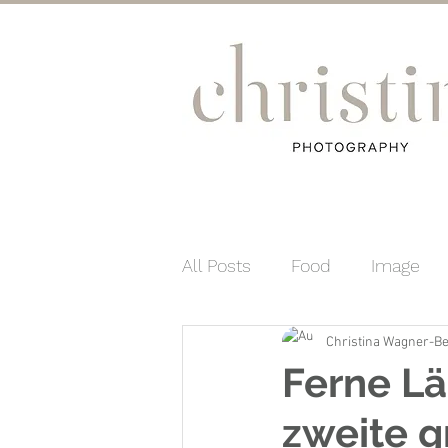
All Posts
Food
Image
Christina Wagner-B
Personal Branding
Mom
Ferne Lä
zweite g