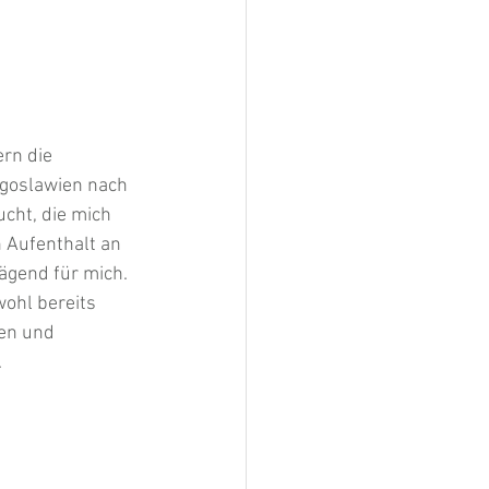
rn die 
ugoslawien nach 
cht, die mich 
 Aufenthalt an 
ägend für mich. 
ohl bereits 
en und 
 