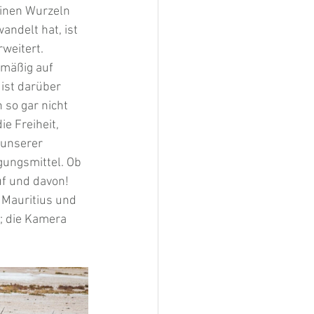
inen Wurzeln 
andelt hat, ist 
weitert. 
mäßig auf 
ist darüber 
 so gar nicht 
e Freiheit, 
 unserer 
gungsmittel. Ob 
uf und davon! 
 Mauritius und 
; die Kamera 