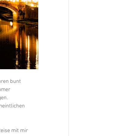
uren bunt 
mmer 
en. 
eintlichen 
eise mit mir 