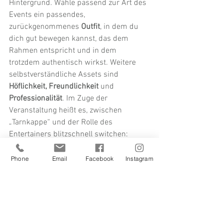
Hintergrund. Wähle passend zur Art des 
Events ein passendes, 
zurückgenommenes 
Outfit
, in dem du 
dich gut bewegen kannst, das dem 
Rahmen entspricht und in dem 
trotzdem authentisch wirkst. Weitere 
selbstverständliche Assets sind 
Höflichkeit, Freundlichkeit 
und
Professionalität
. Im Zuge der 
Veranstaltung heißt es, zwischen 
„Tarnkappe“ und der Rolle des 
Entertainers blitzschnell switchen: 
sensationelle, ungekünstelte Fotos 
entstehen zumeist dann, wenn sich 
Phone
Email
Facebook
Instagram
Menschen gar nicht bewusst sind, dass 
sie gerade „Modell stehen“. 
Gruppenfotos hingegen gehören 
arrangiert und das zählt wiederum 
ebenso zu den Anforderungen an einen 