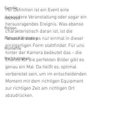
Familie
Per Definition ist ein Event eine 
besondere Veranstaltung oder sogar ein 
Hochzeit
herausragendes Ereignis. Was ebenso 
Reisen
charakteristisch daran ist, ist die 
Tatsache, dass es nur einmal in dieser 
Personal Branding
einzigartigen Form stattfindet. Für uns 
Momente
hinter der Kamera bedeutet das – die 
Nachhaltigkeit
Chance für die perfekten Bilder gibt es 
genau ein Mal. Da heißt es, optimal 
vorbereitet sein, um im entscheidenden 
Moment mit dem richtigen Equipment 
zur richtigen Zeit am richtigen Ort 
abzudrücken. 