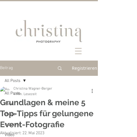
Registrieren
Beitrag
All Posts
Christina Wagner-Berger
All Posts
4 Min. Lesezeit
Grundlagen & meine 5
Food
Top-Tipps für gelungene
Image
Event-Fotografie
Industrie
Aktualisiert:
22. Mai 2023
Video