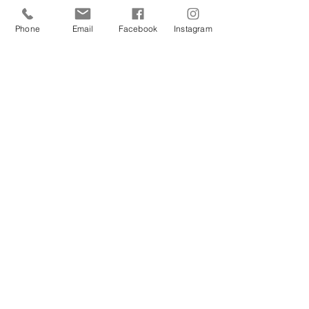
Phone
Email
Facebook
Instagram
Post absenden
Kontakt & Impressum:
Christina Wagner-Berger – Christina
Photography
Schloss Glanegg 2, 5082 Grödig,
Österreich
E-Mail:
office@cwbphoto.com
| Telefon:
+43 (0) 660 /356 66 64
Impressum
|
Datenschutzerklärung
|
Cookie-Hinweis
|
AGB's
Rechtliches:
Irrtümer & Satzfehler vorbehalten.