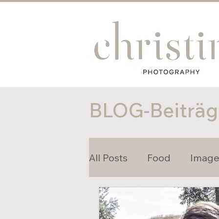
BLOG-Beiträg
All Posts
Food
Imag
Personal Branding
M