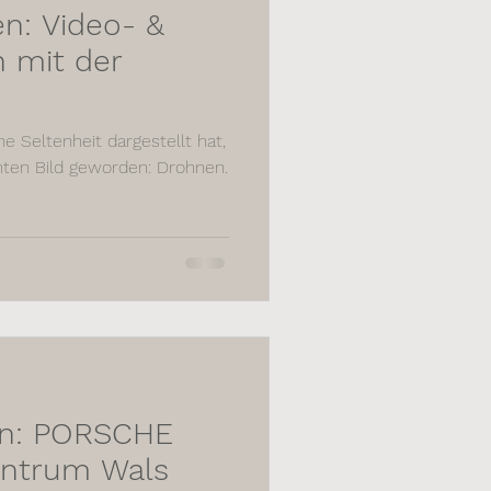
en: Video- &
 mit der
e Seltenheit dargestellt hat,
nten Bild geworden: Drohnen.
SCHE
zentrum Wals