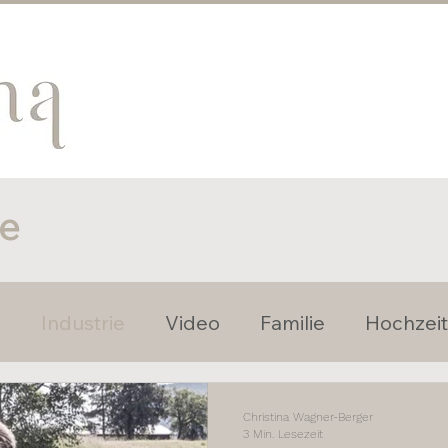
e
e
Industrie
Video
Familie
Hochzeit
omente
Nachhaltigkeit
Christina Wagner-Berger
3 Min. Lesezeit