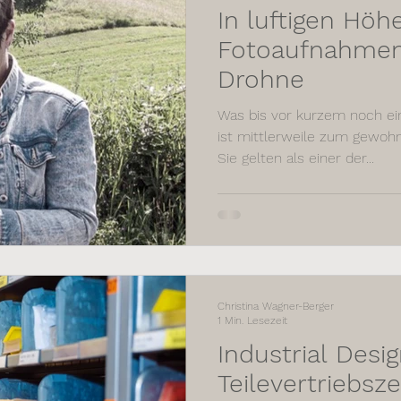
In luftigen Höh
Fotoaufnahmen
Drohne
Was bis vor kurzem noch ein
ist mittlerweile zum gewoh
Sie gelten als einer der...
Christina Wagner-Berger
1 Min. Lesezeit
Industrial Design: POR
Teilevertriebs