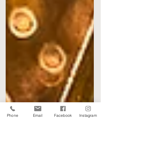
Phone
Email
Facebook
Instagram