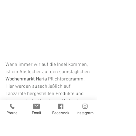
Wann immer wir auf die Insel kommen, 
ist ein Abstecher auf den samstäglichen 
Wochenmarkt Haria
 Pflichtprogramm. 
Hier werden ausschließlich auf 
Lanzarote hergestellten Produkte und 
landestypische Kunst zum Verkauf 
angeboten und auch der Weg zum Markt 
Phone
Email
Facebook
Instagram
ist landschaftlich von charismatischem 
Anreiz und -blick.