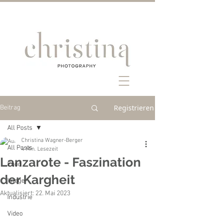
Registrieren
Beitrag
All Posts
Christina Wagner-Berger
All Posts
4 Min. Lesezeit
Lanzarote - Faszination
Food
der Kargheit
Image
Aktualisiert:
22. Mai 2023
Industrie
Video