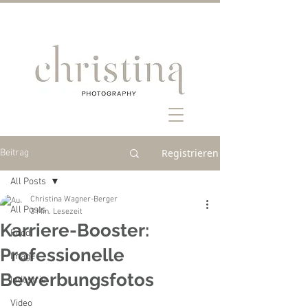
Registrieren
Beitrag
All Posts
Christina Wagner-Berger
All Posts
3 Min. Lesezeit
Karriere-Booster:
Food
Professionelle
Image
Bewerbungsfotos
Industrie
Video